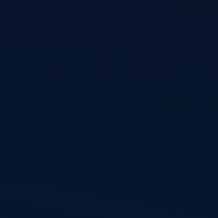
p de hoogte van mijn nieuwste projecten, webdesigns en Wo
 Schrijf je in en ontvang inspiratie, ideeën en digitale ontwi
rechtstreeks in je inbox.
Ins
Informatie
Diensten
Over mij
WordPress websites
Diensten
Woocommerce
webshops
Projecten