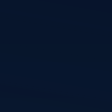
Blijf o
updates.
Vincent
Frontend developer en
WordPress specialist
voor moderne websites
met focus op design,