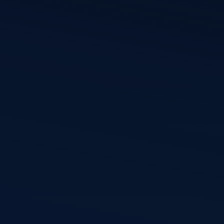
rdPress-
kkelingen
chrijven
Volg mij
Linkedin
GitHub
X