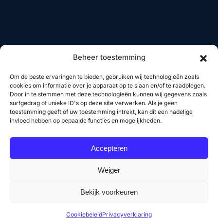
WordPress websites
Linkedin
Woocommerce
GitHub
webshops
X
Frontend development
YouTube
Beheer toestemming
SEO optimalisatie
Om de beste ervaringen te bieden, gebruiken wij technologieën zoals
Performance
cookies om informatie over je apparaat op te slaan en/of te raadplegen.
optimalisatie
Door in te stemmen met deze technologieën kunnen wij gegevens zoals
surfgedrag of unieke ID's op deze site verwerken. Als je geen
Website onderhoud
toestemming geeft of uw toestemming intrekt, kan dit een nadelige
invloed hebben op bepaalde functies en mogelijkheden.
Accepteren
gemene voorwaarden
Privacybeleid
Site
Weiger
Bekijk voorkeuren
© 2026 Vincent Verloop. Alle rechten voorbehouden.
Cookiebeleid
Privacyverklaring