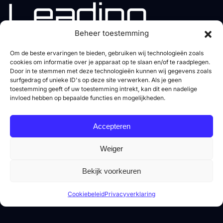
Leading
the Way in
Beheer toestemming
Om de beste ervaringen te bieden, gebruiken wij technologieën zoals
cookies om informatie over je apparaat op te slaan en/of te raadplegen.
Building
Door in te stemmen met deze technologieën kunnen wij gegevens zoals
surfgedrag of unieke ID's op deze site verwerken. Als je geen
toestemming geeft of uw toestemming intrekt, kan dit een nadelige
Services
invloed hebben op bepaalde functies en mogelijkheden.
Accepteren
Weiger
Lorem ipsum dolor sit amet, consetetur sadipscing
elitr, sed diam nonumy eirmod tempor invidunt ut
Bekijk voorkeuren
labore et dolore magna aliquyam erat, sed diam
voluptua. At vero eos et accusam et justo duo dolores
Cookiebeleid
Privacyverklaring
et ea rebum. Stet clita kasd gubergren, no sea takimata
sanctus est consetetur sadipscing elitr, sed diam