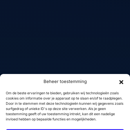
Frontend developer en
Over mij
WordPress specialist
Diensten
voor moderne websites
Projecten
met focus op design,
performance en
Skills
gebruikservaring.
FAQ
Contact
Diensten
Volg mij
Beheer toestemming
WordPress websites
Linkedin
Om de beste ervaringen te bieden, gebruiken wij technologieën zoals
Woocommerce
GitHub
cookies om informatie over je apparaat op te slaan en/of te raadplegen.
webshops
Door in te stemmen met deze technologieën kunnen wij gegevens zoals
X
surfgedrag of unieke ID's op deze site verwerken. Als je geen
Frontend development
YouTube
toestemming geeft of uw toestemming intrekt, kan dit een nadelige
invloed hebben op bepaalde functies en mogelijkheden.
SEO optimalisatie