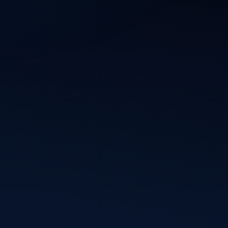
Blijf op de hoogte van mijn nieuwste projecten,
webdesigns en WordPress-updates. Schrijf je in en
ontvang inspiratie, ideeën en digitale ontwikkelingen
rechtstreeks in je inbox.
Inschrijven
Vincent
Informatie