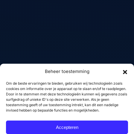
voor moderne websites
Projecten
met focus op design,
performance en
Skills
gebruikservaring.
FAQ
Contact
Diensten
Volg mij
Beheer toestemming
WordPress websites
Linkedin
Om de beste ervaringen te bieden, gebruiken wij technologieën zoals
Woocommerce
GitHub
cookies om informatie over je apparaat op te slaan en/of te raadplegen.
webshops
Door in te stemmen met deze technologieën kunnen wij gegevens zoals
X
surfgedrag of unieke ID's op deze site verwerken. Als je geen
Frontend development
YouTube
toestemming geeft of uw toestemming intrekt, kan dit een nadelige
invloed hebben op bepaalde functies en mogelijkheden.
SEO optimalisatie
Performance
Accepteren
optimalisatie