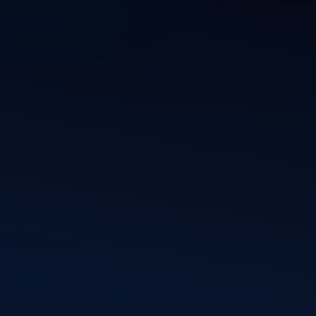
Blijf op de hoogte van mijn nieuwste projecten,
webdesigns en WordPress-updates. Schrijf je in en
ontvang inspiratie, ideeën en digitale ontwikkelingen
rechtstreeks in je inbox.
Inschrijven
Vincent
Informatie
Frontend developer en
Over mij
WordPress specialist
Diensten