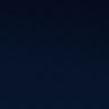
p de hoogte van mijn nieuwste projecten, webdesigns en Wo
 Schrijf je in en ontvang inspiratie, ideeën en digitale ontwi
rechtstreeks in je inbox.
Ins
Informatie
Diensten