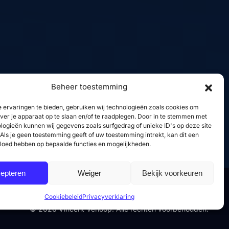
Linkedin
GitHub
X
YouTube
Beheer toestemming
 ervaringen te bieden, gebruiken wij technologieën zoals cookies om
over je apparaat op te slaan en/of te raadplegen. Door in te stemmen met
logieën kunnen wij gegevens zoals surfgedrag of unieke ID's op deze site
Als je geen toestemming geeft of uw toestemming intrekt, kan dit een
vloed hebben op bepaalde functies en mogelijkheden.
epteren
Weiger
Bekijk voorkeuren
Cookiebeleid
Privacyverklaring
© 2026 Vincent Verloop. Alle rechten voorbehouden.