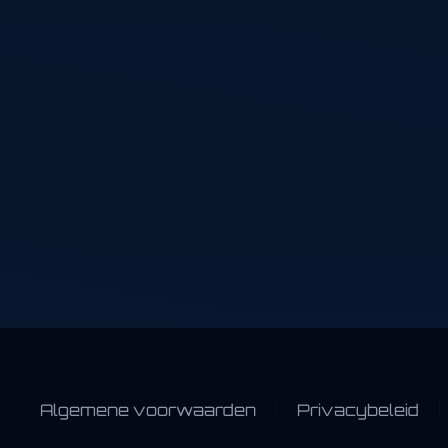
Frontend developer en
WordPress specialist
voor moderne websites
met focus op design,
performance en
gebruikservaring.
Algemene voorwaarden
Privacybeleid