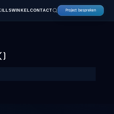
Project bespreken
KILLS
WINKEL
CONTACT
)