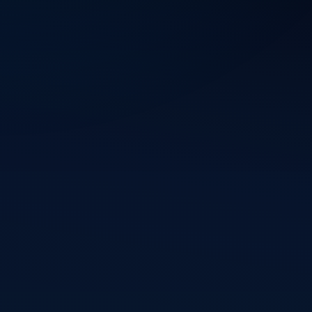
Blijf o
updates.
Vincent