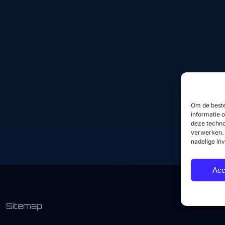
Over mij
WordPress websites
Diensten
Woocommerce
webshops
Projecten
Frontend development
Skills
SEO optimalisatie
FAQ
Performance
Contact
Om de beste
optimalisatie
informatie 
Website onderhoud
deze techno
verwerken. 
nadelige in
Acc
Sitemap