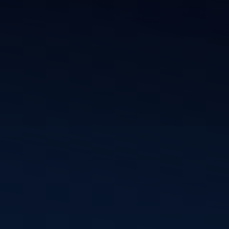
rdPress-
kkelingen
chrijven
Volg mij