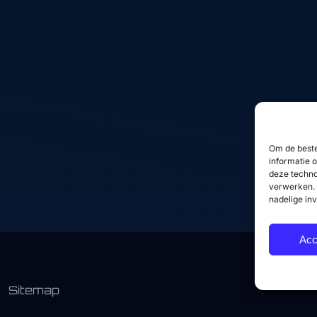
Over mij
WordPress websites
Diensten
Woocommerce
webshops
Projecten
Frontend development
Skills
SEO optimalisatie
FAQ
Performance
Contact
Om de beste
optimalisatie
informatie 
Website onderhoud
deze techno
verwerken. 
nadelige in
Acc
Sitemap