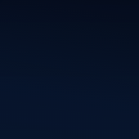
p de hoogte van mijn nieuwste projecten, webdesigns en Wo
 Schrijf je in en ontvang inspiratie, ideeën en digitale ontwi
rechtstreeks in je inbox.
Ins
Informatie
Diensten