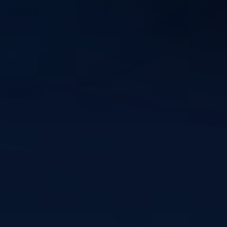
Blijf o
updates.
Vincent