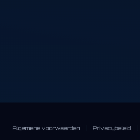
Frontend developer en
WordPress specialist
voor moderne websites
met focus op design,
performance en
gebruikservaring.
Algemene voorwaarden
Privacybeleid