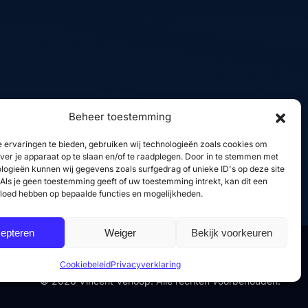
Linkedin
GitHub
X
YouTube
Beheer toestemming
 ervaringen te bieden, gebruiken wij technologieën zoals cookies om
over je apparaat op te slaan en/of te raadplegen. Door in te stemmen met
logieën kunnen wij gegevens zoals surfgedrag of unieke ID's op deze site
Als je geen toestemming geeft of uw toestemming intrekt, kan dit een
vloed hebben op bepaalde functies en mogelijkheden.
epteren
Weiger
Bekijk voorkeuren
Cookiebeleid
Privacyverklaring
© 2026 Vincent Verloop. Alle rechten voorbehouden.