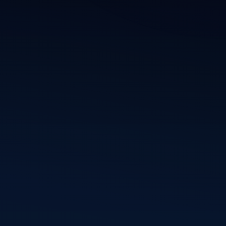
rdPress-
kkelingen
chrijven
Volg mij