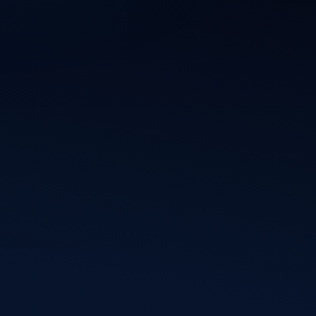
Blijf op de hoogte van mijn nieuwste projecten,
webdesigns en WordPress-updates. Schrijf je in en
ontvang inspiratie, ideeën en digitale ontwikkelingen
rechtstreeks in je inbox.
Inschrijven
Vincent
Informatie
Frontend developer en
Over mij
WordPress specialist
Diensten