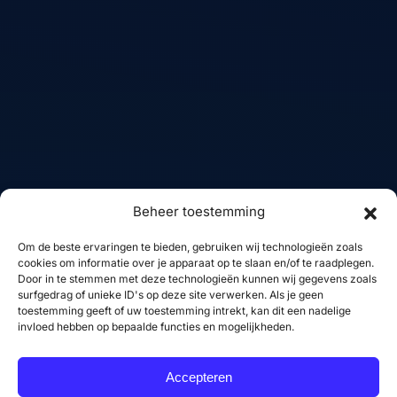
voor moderne websites
Projecten
met focus op design,
performance en
Skills
gebruikservaring.
FAQ
Contact
Diensten
Volg mij
Beheer toestemming
WordPress websites
Linkedin
Om de beste ervaringen te bieden, gebruiken wij technologieën zoals
Woocommerce
GitHub
cookies om informatie over je apparaat op te slaan en/of te raadplegen.
webshops
Door in te stemmen met deze technologieën kunnen wij gegevens zoals
X
surfgedrag of unieke ID's op deze site verwerken. Als je geen
Frontend development
YouTube
toestemming geeft of uw toestemming intrekt, kan dit een nadelige
invloed hebben op bepaalde functies en mogelijkheden.
SEO optimalisatie
Performance
Accepteren
optimalisatie