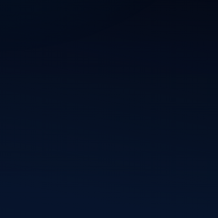
Blijf op de hoogte van mijn nieuwste projecten,
webdesigns en WordPress-updates. Schrijf je in en
ontvang inspiratie, ideeën en digitale ontwikkelingen
rechtstreeks in je inbox.
Inschrijven
Vincent
Informatie
Frontend developer en
Over mij
WordPress specialist
Diensten