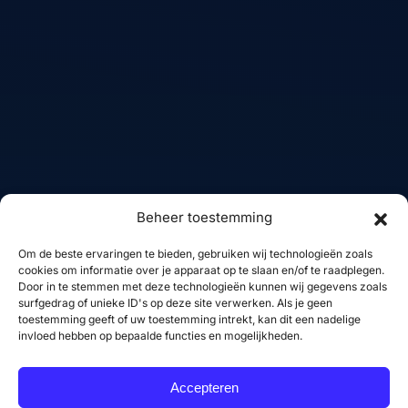
voor moderne websites
Projecten
met focus op design,
performance en
Skills
gebruikservaring.
FAQ
Contact
Diensten
Volg mij
Beheer toestemming
WordPress websites
Linkedin
Om de beste ervaringen te bieden, gebruiken wij technologieën zoals
Woocommerce
GitHub
cookies om informatie over je apparaat op te slaan en/of te raadplegen.
webshops
Door in te stemmen met deze technologieën kunnen wij gegevens zoals
X
surfgedrag of unieke ID's op deze site verwerken. Als je geen
Frontend development
YouTube
toestemming geeft of uw toestemming intrekt, kan dit een nadelige
invloed hebben op bepaalde functies en mogelijkheden.
SEO optimalisatie
Performance
Accepteren
optimalisatie