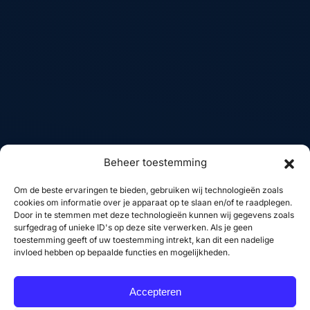
Contact
Diensten
Volg mij
WordPress websites
Linkedin
Woocommerce
GitHub
webshops
X
Frontend development
YouTube
Beheer toestemming
SEO optimalisatie
Om de beste ervaringen te bieden, gebruiken wij technologieën zoals
Performance
cookies om informatie over je apparaat op te slaan en/of te raadplegen.
optimalisatie
Door in te stemmen met deze technologieën kunnen wij gegevens zoals
surfgedrag of unieke ID's op deze site verwerken. Als je geen
Website onderhoud
toestemming geeft of uw toestemming intrekt, kan dit een nadelige
invloed hebben op bepaalde functies en mogelijkheden.
Accepteren