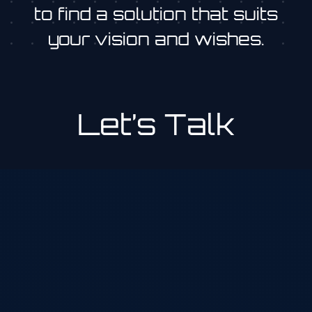
to find a solution that suits
your vision and wishes.
Let’s Talk
Blijf op de hoogte van mijn nieuwste projecten,
webdesigns en WordPress-updates. Schrijf je in en
ontvang inspiratie, ideeën en digitale ontwikkelingen
rechtstreeks in je inbox.